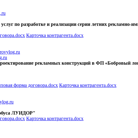
.ru
ние услуг по разработке и реализации серии летних реклам
говора.docx
Карточка контрагента.docx
ovylog.ru
g.ru
, проектирование рекламных конструкций в ФП «Бобровый ло
повая форма договора.docx
Карточка контрагента.docx
log.ru
втобуса ЛУИДОР"
говора.docx
Карточка контрагента.docx