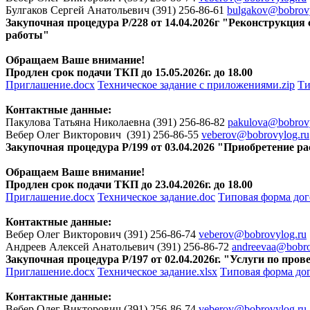
Булгаков Сергей Анатольевич (391) 256-86-61
bulgakov@bobrovy
Закупочная процедура Р/228 от 14.04.2026г "Реконструкци
работы"
Обращаем Ваше внимание!
Продлен срок подачи ТКП до 15.05.2026г. до 18.00
Приглашение.docx
Техническое задание с приложениями.zip
Ти
Контактные данные:
Пакулова Татьяна Николаевна (391) 256-86-82
pakulova@bobrovy
Вебер Олег Викторович (391) 256-86-55
veberov@bobrovylog.ru
Закупочная процедура Р/199 от 03.04.2026 "Приобретение р
Обращаем Ваше внимание!
Продлен срок подачи ТКП до 23.04.2026г. до 18.00
Приглашение.docx
Техническое задание.doc
Типовая форма дог
Контактные данные:
Вебер Олег Викторович (391) 256-86-74
veberov@bobrovylog.ru
Андреев Алексей Анатольевич (391) 256-86-72
andreevaa@bobro
Закупочная процедура Р/197 от 02.04.2026г. "Услуги по пр
Приглашение.docx
Техническое задание.xlsx
Типовая форма дог
Контактные данные:
Вебер Олег Викторович (391) 256-86-74
veberov@bobrovylog.ru