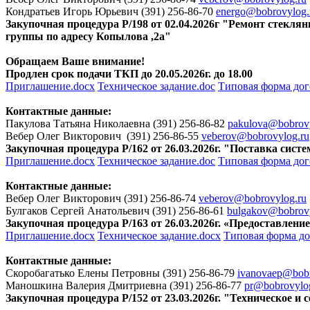
Кондратьев Игорь Юрьевич (391) 256-86-70
energo@bobrovylog.
Закупочная процедура Р/198 от 02.04.2026г "Ремонт стекля
группы по адресу Копылова ,2а"
Обращаем Ваше внимание!
Продлен срок подачи ТКП до 20.05.2026г. до 18.00
Приглашение.docx
Техническое задание.doc
Типовая форма дог
Контактные данные:
Пакулова Татьяна Николаевна (391) 256-86-82
pakulova@bobrovy
Вебер Олег Викторович (391) 256-86-55
veberov@bobrovylog.ru
Закупочная процедура Р/162 от 26.03.2026г. "Поставка сист
Приглашение.docx
Техническое задание.doc
Типовая форма дог
Контактные данные:
Вебер Олег Викторович (391) 256-86-74
veberov@bobrovylog.ru
Булгаков Сергей Анатольевич (391) 256-86-61
bulgakov@bobrovy
Закупочная процедура Р/163 от 26.03.2026г. «Предоставле
Приглашение.docx
Техническое задание.docx
Типовая форма до
Контактные данные:
Скоробагатько Елены Петровны (391) 256-86-79
ivanovaep@bobr
Маношкина Валерия Дмитриевна (391) 256-86-77
pr@bobrovylo
Закупочная процедура Р/152 от 23.03.2026г. "Техническое 