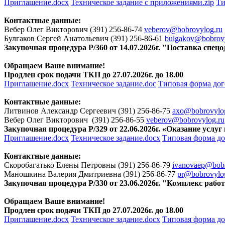
Приглашение.docx
Техническое задание с приложениями.zip
Ти
Контактные данные:
Вебер Олег Викторович (391) 256-86-74
veberov@bobrovylog.ru
Булгаков Сергей Анатольевич (391) 256-86-61
bulgakov@bobrovy
Закупочная процедура Р/360 от 14.07.2026г. "Поставка спе
Обращаем Ваше внимание!
Продлен срок подачи ТКП до 27.07.2026г. до 18.00
Приглашение.docx
Техническое задание.doc
Типовая форма дог
Контактные данные:
Литвинов Александр Сергеевич (391) 256-86-75
axo@bobrovylo
Вебер Олег Викторович (391) 256-86-55
veberov@bobrovylog.ru
Закупочная процедура Р/329 от 22.06.2026г. «Оказание усл
Приглашение.docx
Техническое задание.docx
Типовая форма до
Контактные данные:
Скоробагатько Елены Петровны (391) 256-86-79
ivanovaep@bobr
Маношкина Валерия Дмитриевна (391) 256-86-77
pr@bobrovylo
Закупочная процедура Р/330 от 23.06.2026г. "Комплекс раб
Обращаем Ваше внимание!
Продлен срок подачи ТКП до 27.07.2026г. до 18.00
Приглашение.docx
Техническое задание.docx
Типовая форма до