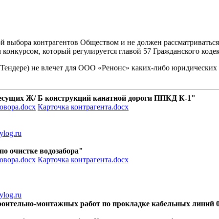
й выбора контрагентов Обществом и не должен рассматриваться 
 конкурсом, который регулируется главой 57 Гражданского коде
ендере) не влечет для ООО «Ренонс» каких-либо юридических по
 несущих Ж/ Б конструкций канатной дороги ППКД К-1"
овора.docx
Карточка контрагента.docx
log.ru
 по очистке водозабора"
овора.docx
Карточка контрагента.docx
log.ru
троительно-монтажных работ по прокладке кабельных линий 0