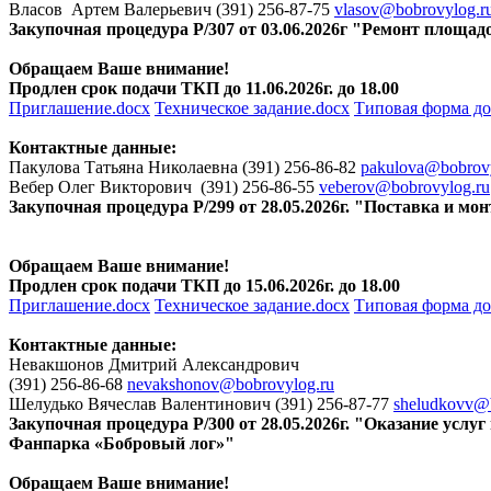
Власов Артем Валерьевич (391) 256-87-75
vlasov@bobrovylog.r
Закупочная процедура Р/307 от 03.06.2026г "Ремонт площадо
Обращаем Ваше внимание!
Продлен срок подачи ТКП до 11.06.2026г. до 18.00
Приглашение.docx
Техническое задание.docx
Типовая форма до
Контактные данные:
Пакулова Татьяна Николаевна (391) 256-86-82
pakulova@bobrovy
Вебер Олег Викторович (391) 256-86-55
veberov@bobrovylog.ru
Закупочная процедура Р/299 от 28.05.2026г. "Поставка и м
Обращаем Ваше внимание!
Продлен срок подачи ТКП до 15.06.2026г. до 18.00
Приглашение.docx
Техническое задание.docx
Типовая форма до
Контактные данные:
Невакшонов Дмитрий Александрович
(391) 256-86-68
nevakshonov@bobrovylog.ru
Шелудько Вячеслав Валентинович (391) 256-87-77
sheludkovv@b
Закупочная процедура Р/300 от 28.05.2026г. "Оказание усл
Фанпарка «Бобровый лог»"
Обращаем Ваше внимание!