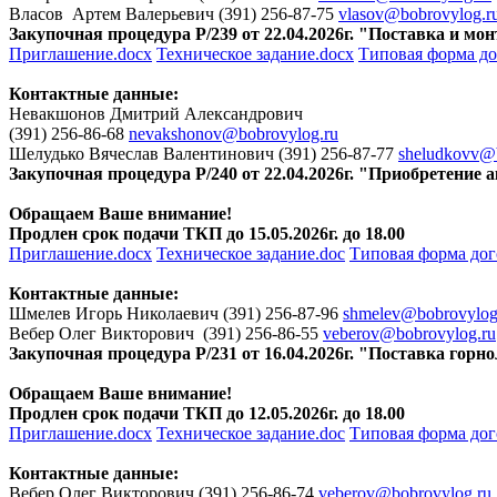
Власов Артем Валерьевич (391) 256-87-75
vlasov@bobrovylog.r
Закупочная процедура Р/239 от 22.04.2026г. "Поставка и м
Приглашение.docx
Техническое задание.docx
Типовая форма до
Контактные данные:
Невакшонов Дмитрий Александрович
(391) 256-86-68
nevakshonov@bobrovylog.ru
Шелудько Вячеслав Валентинович (391) 256-87-77
sheludkovv@b
Закупочная процедура Р/240 от 22.04.2026г. "Приобретение
Обращаем Ваше внимание!
Продлен срок подачи ТКП до 15.05.2026г. до 18.00
Приглашение.docx
Техническое задание.doc
Типовая форма дог
Контактные данные:
Шмелев Игорь Николаевич (391) 256-87-96
shmelev@bobrovylog
Вебер Олег Викторович (391) 256-86-55
veberov@bobrovylog.ru
Закупочная процедура Р/231 от 16.04.2026г. "Поставка го
Обращаем Ваше внимание!
Продлен срок подачи ТКП до 12.05.2026г. до 18.00
Приглашение.docx
Техническое задание.doc
Типовая форма дог
Контактные данные:
Вебер Олег Викторович (391) 256-86-74
veberov@bobrovylog.ru