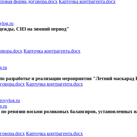
повая форма договора.docx
Карточка контрагента.docx
log.ru
цодежды, СИЗ на зимний период"
овора.docx
Карточка контрагента.docx
g.ru
уг по разработке и реализации мероприятия "Летний маскара
говора.docx
Карточка контрагента.docx
ovylog.ru
g.ru
от по ревизии восьми роликовых балансиров, установленных н
говора.docx
Карточка контрагента.docx