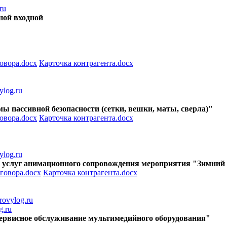
ru
нной входной
овора.docx
Карточка контрагента.docx
log.ru
емы пассивной безопасности (сетки, вешки, маты, сверла)"
овора.docx
Карточка контрагента.docx
log.ru
ние услуг анимационного сопровождения мероприятия "Зимни
говора.docx
Карточка контрагента.docx
ovylog.ru
g.ru
и сервисное обслуживание мультимедийного оборудования"