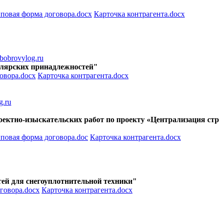
повая форма договора.docx
Карточка контрагента.docx
obrovylog.ru
целярских принадлежностей"
овора.docx
Карточка контрагента.docx
g.ru
роектно-изыскательских работ по проекту «Централизация стр
повая форма договора.doc
Карточка контрагента.docx
стей для снегоуплотнительной техники"
говора.docx
Карточка контрагента.docx