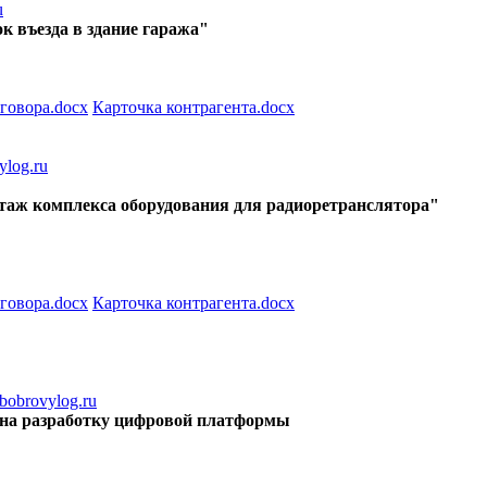
u
к въезда в здание гаража"
говора.docx
Карточка контрагента.docx
log.ru
онтаж комплекса оборудования для радиоретранслятора"
говора.docx
Карточка контрагента.docx
obrovylog.ru
уг на разработку цифровой платформы