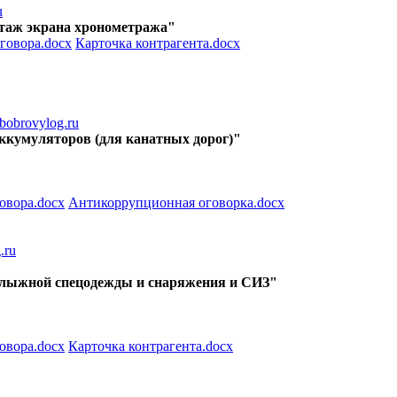
u
онтаж экрана хронометража"
говора.docx
Карточка контрагента.docx
obrovylog.ru
 аккумуляторов (для канатных дорог)"
овора.docx
Антикоррупционная оговорка.docx
.ru
рнолыжной спецодежды и снаряжения и СИЗ"
овора.docx
Карточка контрагента.docx