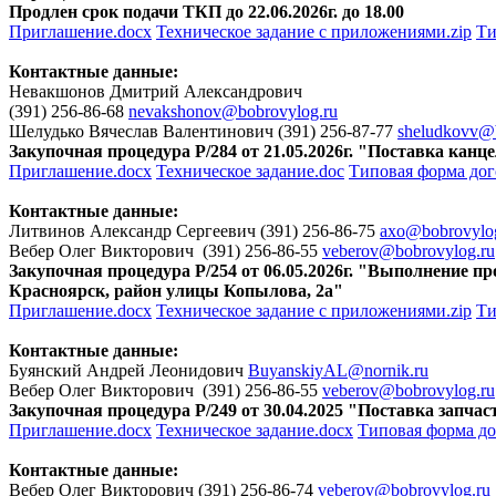
Продлен срок подачи ТКП до 22.06.2026г. до 18.00
Приглашение.docx
Техническое задание с приложениями.zip
Ти
Контактные данные:
Невакшонов Дмитрий Александрович
(391) 256-86-68
nevakshonov@bobrovylog.ru
Шелудько Вячеслав Валентинович (391) 256-87-77
sheludkovv@b
Закупочная процедура Р/284 от 21.05.2026г. "Поставка кан
Приглашение.docx
Техническое задание.doc
Типовая форма дог
Контактные данные:
Литвинов Александр Сергеевич (391) 256-86-75
axo@bobrovylo
Вебер Олег Викторович (391) 256-86-55
veberov@bobrovylog.ru
Закупочная процедура Р/254 от 06.05.2026г. "Выполнение п
Красноярск, район улицы Копылова, 2а"
Приглашение.docx
Техническое задание с приложениями.zip
Ти
Контактные данные:
Буянский Андрей Леонидович
BuyanskiyAL@nornik.ru
Вебер Олег Викторович (391) 256-86-55
veberov@bobrovylog.ru
Закупочная процедура Р/249 от 30.04.2025 "Поставка запча
Приглашение.docx
Техническое задание.docx
Типовая форма до
Контактные данные:
Вебер Олег Викторович (391) 256-86-74
veberov@bobrovylog.ru