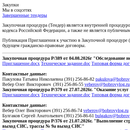
Закупки
Мы в соцсетях
Завершенные тендеры
Закупочная процедура (Тендер) является внутренней процедуро
кодекса Российской Федерации, а также не является публичным
Публикация Приглашения к участию в Закупочной процедуре (Т
будущем гражданско-правовые договоры.
Закупочная процедура Р/389 от 04.08.2026г "Обследование
Приглашение.docx
Техническое задание.doc
Типовая форма дог
Контактные данные:
Пакулова Татьяна Николаевна (391) 256-86-82
pakulova@bobrovy
Вебер Олег Викторович (391) 256-86-55
veberov@bobrovylog.ru
Закупочная процедура Р/379 от 27.07.2026г. "Оказание услуг
Приглашение.docx
Техническое задание.doc
Типовая форма дог
Контактные данные:
Вебер Олег Викторович (391) 256-86-74
veberov@bobrovylog.ru
Булгаков Сергей Анатольевич (391) 256-86-61
bulgakov@bobrovy
Закупочная процедура Р/376 от 21.07.2026г. "Выполнение с
выход СИС, трассы № 9а выход СИС"