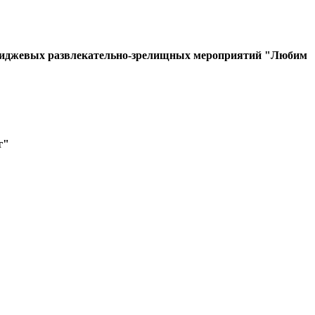
но-имиджевых развлекательно-зрелищных мероприятий "Любим
г"