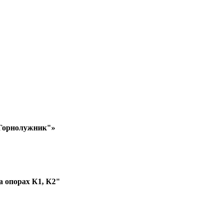
д Горнолужник"»
а опорах К1, К2"