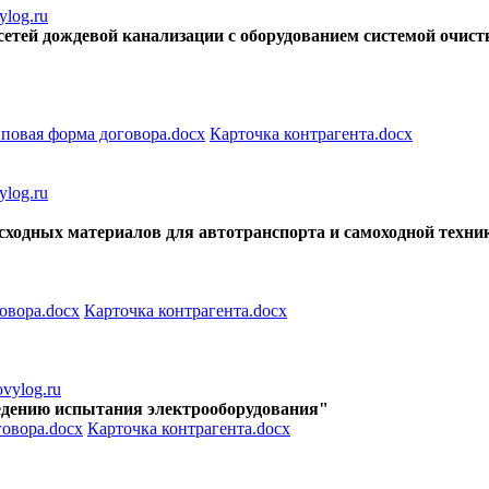
log.ru
я сетей дождевой канализации с оборудованием системой очи
повая форма договора.docx
Карточка контрагента.docx
log.ru
асходных материалов для автотранспорта и самоходной техни
овора.docx
Карточка контрагента.docx
vylog.ru
оведению испытания электрооборудования"
овора.docx
Карточка контрагента.docx