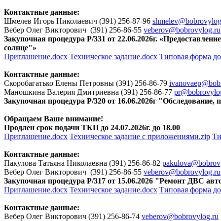
Контактные данные:
Шмелев Игорь Николаевич (391) 256-87-96
shmelev@bobrovylog
Вебер Олег Викторович (391) 256-86-55
veberov@bobrovylog.ru
Закупочная процедура Р/331 от 22.06.2026г. «Предоставле
солнце"»
Приглашение.docx
Техническое задание.docx
Типовая форма до
Контактные данные:
Скоробагатько Елены Петровны (391) 256-86-79
ivanovaep@bobr
Маношкина Валерия Дмитриевна (391) 256-86-77
pr@bobrovylo
Закупочная процедура Р/320 от 16.06.2026г "Обследование
Обращаем Ваше внимание!
Продлен срок подачи ТКП до 24.07.2026г. до 18.00
Приглашение.docx
Техническое задание с приложениями.zip
Ти
Контактные данные:
Пакулова Татьяна Николаевна (391) 256-86-82
pakulova@bobrovy
Вебер Олег Викторович (391) 256-86-55
veberov@bobrovylog.ru
Закупочная процедура Р/317 от 15.06.2026 "Ремонт ДВС а
Приглашение.docx
Техническое задание.docx
Типовая форма до
Контактные данные:
Вебер Олег Викторович (391) 256-86-74
veberov@bobrovylog.ru