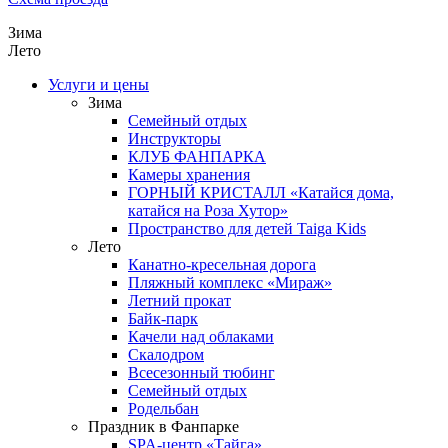
Зима
Лето
Услуги и цены
Зима
Семейный отдых
Инструкторы
КЛУБ ФАНПАРКА
Камеры хранения
ГОРНЫЙ КРИСТАЛЛ «Катайся дома,
катайся на Роза Хутор»
Пространство для детей Taiga Kids
Лето
Канатно-кресельная дорога
Пляжный комплекс «Мираж»
Летний прокат
Байк-парк
Качели над облаками
Скалодром
Всесезонный тюбинг
Семейный отдых
Родельбан
Праздник в Фанпарке
SPA-центр «Тайга»