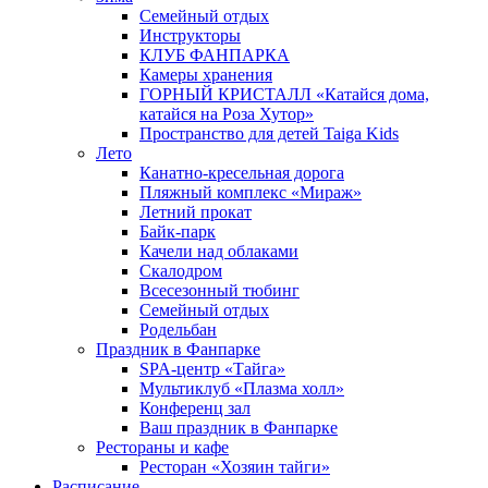
Семейный отдых
Инструкторы
КЛУБ ФАНПАРКА
Камеры хранения
ГОРНЫЙ КРИСТАЛЛ «Катайся дома,
катайся на Роза Хутор»
Пространство для детей Taiga Kids
Лето
Канатно-кресельная дорога
Пляжный комплекс «Мираж»
Летний прокат
Байк-парк
Качели над облаками
Скалодром
Всесезонный тюбинг
Семейный отдых
Родельбан
Праздник в Фанпарке
SPA-центр «Тайга»
Мультиклуб «Плазма холл»
Конференц зал
Ваш праздник в Фанпарке
Рестораны и кафе
Ресторан «Хозяин тайги»
Расписание