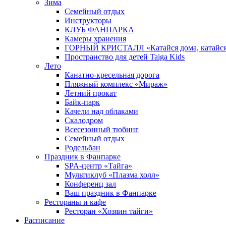
Зима
Семейный отдых
Инструкторы
КЛУБ ФАНПАРКА
Камеры хранения
ГОРНЫЙ КРИСТАЛЛ «Катайся дома, катайся 
Пространство для детей Taiga Kids
Лето
Канатно-кресельная дорога
Пляжный комплекс «Мираж»
Летний прокат
Байк-парк
Качели над облаками
Скалодром
Всесезонный тюбинг
Семейный отдых
Родельбан
Праздник в Фанпарке
SPA-центр «Тайга»
Мультиклуб «Плазма холл»
Конференц зал
Ваш праздник в Фанпарке
Рестораны и кафе
Ресторан «Хозяин тайги»
Расписание