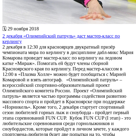
🗓 29 ноября 2018
2 декабря «Олимпийский патруль» даст мастер-класс по
керлингу
2 декабря в 12:30 для красноярцев двукратный призёр
чемпионата мира по керлингу в дисциплине дабл-микс Мария
Комарова проведет мастер-класс по керлингу на ледовом
катке «Мираж». Помогать ей будут члены сборной
Красноярского края по керлингу. Перед мастер-классом в
12:00 в «Плазма Холле» можно будет пообщаться с Марией
Комаровой и взять автограф. «Олимпийский патруль» –
всероссийский спортивно-образовательный проект
Олимпийского комитета России. Проект «Олимпийский
патруль» является частью программы содействия развитию
массового спорта и пройдет в Красноярске при поддержке
«Норникель». Кроме того, 2 декабря стартует спортивный
сезон любителей горных лыж и сноуборда - пройдет первый
этапа соревнований FUN CUP. Кубок FUN CUP (I этап) - это
любительские соревнования среди горнолыжников и
сноубордистов, которые пройдут в личном зачете, у каждого
спортсмена-любителя будет две попытки на то, чтобы