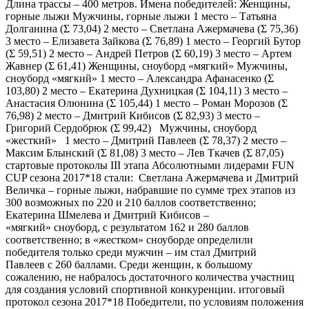
Длина трассы – 400 метров. Имена победителей: Женщины,
горные лыжи Мужчины, горные лыжи 1 место – Татьяна
Долганина (Ʃ 73,04) 2 место – Светлана Ажермачева (Ʃ 75,36)
3 место – Елизавета Зайкова (Ʃ 76,89) 1 место – Георгий Бутор
(Ʃ 59,51) 2 место – Андрей Петров (Ʃ 60,19) 3 место – Артем
Жавнер (Ʃ 61,41) Женщины, сноуборд «мягкий» Мужчины,
сноуборд «мягкий» 1 место – Александра Афанасенко (Ʃ
103,80) 2 место – Екатерина Духницкая (Ʃ 104,11) 3 место –
Анастасия Олюнина (Ʃ 105,44) 1 место – Роман Морозов (Ʃ
76,98) 2 место – Дмитрий Кибисов (Ʃ 82,93) 3 место –
Григорий Сердобрюк (Ʃ 99,42) Мужчины, сноуборд
«жесткий» 1 место – Дмитрий Павлеев (Ʃ 78,37) 2 место –
Максим Блынский (Ʃ 81,08) 3 место – Лев Ткачев (Ʃ 87,05)
стартовые протоколы III этапа Абсолютными лидерами FUN
CUP сезона 2017*18 стали: Светлана Ажермачева и Дмитрий
Величка – горные лыжи, набравшие по сумме трех этапов из
300 возможных по 220 и 210 баллов соответственно;
Екатерина Шмелева и Дмитрий Кибисов –
«мягкий» сноуборд, с результатом 162 и 280 баллов
соответственно; в «жестком» сноуборде определили
победителя только среди мужчин – им стал Дмитрий
Павлеев с 260 баллами. Среди женщин, к большому
сожалению, не набралось достаточного количества участниц
для создания условий спортивной конкуренции. итоговый
протокол сезона 2017*18 Победители, по условиям положения