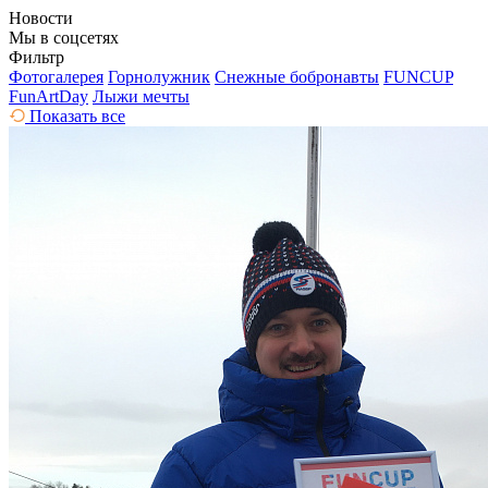
Новости
Мы в соцсетях
Фильтр
Фотогалерея
Горнолужник
Снежные бобронавты
FUNCUP
FunArtDay
Лыжи мечты
Показать все