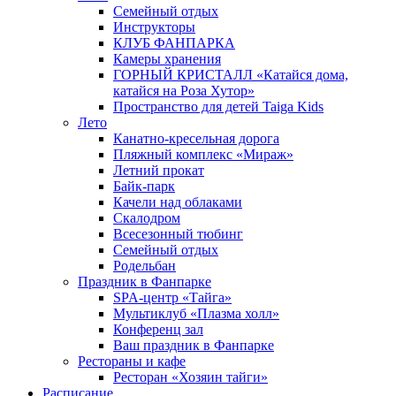
Семейный отдых
Инструкторы
КЛУБ ФАНПАРКА
Камеры хранения
ГОРНЫЙ КРИСТАЛЛ «Катайся дома,
катайся на Роза Хутор»
Пространство для детей Taiga Kids
Лето
Канатно-кресельная дорога
Пляжный комплекс «Мираж»
Летний прокат
Байк-парк
Качели над облаками
Скалодром
Всесезонный тюбинг
Семейный отдых
Родельбан
Праздник в Фанпарке
SPA-центр «Тайга»
Мультиклуб «Плазма холл»
Конференц зал
Ваш праздник в Фанпарке
Рестораны и кафе
Ресторан «Хозяин тайги»
Расписание