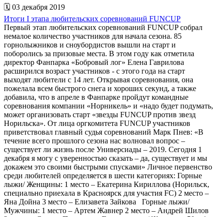
🗓 03 декабря 2019
Итоги I этапа любительских соревнований FUNCUP
Первый этап любительских соревнований FUNCUP собрал
немалое количество участников для начала сезона. 85
горнолыжников и сноубордистов вышли на старт и
поборолись за призовые места. В этом году как отметила
директор Фанпарка «Бобровый лог» Елена Гаврилова
расширился возраст участников - с этого года на старт
выходят любители с 14 лет. Открывая соревнования, она
пожелала всем быстрого снега и хороших секунд, а также
добавила, что в апреле в Фанпарке пройдут командные
соревнования компании «Норникель» и «надо будет подумать,
может организовать старт «звезды FUNCUP против звезд
Норильска». От лица оргкомитета FUNCUP участников
приветствовал главный судья соревнований Марк Пнев: «В
течение всего прошлого сезона нас волновал вопрос –
существует ли жизнь после Универсиады – 2019. Сегодня 1
декабря я могу с уверенностью сказать – да, существует и мы
докажем это своими быстрыми спусками» Личное первенство
среди любителей определяется в шести категориях: Горные
лыжи/ Женщины: 1 место – Екатерина Кириллова (Норильск,
специально приехала в Красноярск для участия FC) 2 место –
Яна Дойна 3 место – Елизавета Зайкова Горные лыжи/
Мужчины: 1 место – Артем Жавнер 2 место – Андрей Шилов