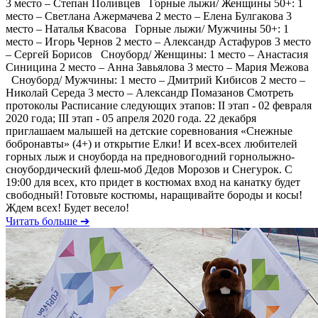
3 место – Степан Поливцев Горные лыжи/ Женщины 50+: 1
место – Светлана Ажермачева 2 место – Елена Булгакова 3
место – Наталья Квасова Горные лыжи/ Мужчины 50+: 1
место – Игорь Чернов 2 место – Александр Астафуров 3 место
– Сергей Борисов Сноуборд/ Женщины: 1 место – Анастасия
Синицина 2 место – Анна Завьялова 3 место – Мария Межова
Сноуборд/ Мужчины: 1 место – Дмитрий Кибисов 2 место –
Николай Середа 3 место – Александр Помазанов Смотреть
протоколы Расписание следующих этапов: II этап - 02 февраля
2020 года; III этап - 05 апреля 2020 года. 22 декабря
приглашаем малышей на детские соревнования «Снежные
бобронавты» (4+) и открытие Елки! И всех-всех любителей
горных лыж и сноуборда на предновогодний горнолыжно-
сноубордический флеш-моб Дедов Морозов и Снегурок. С
19:00 для всех, кто придет в костюмах вход на канатку будет
свободный! Готовьте костюмы, наращивайте бороды и косы!
Ждем всех! Будет весело!
Читать больше ➔