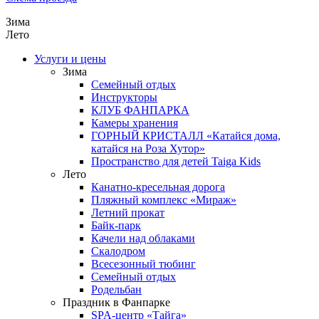
Зима
Лето
Услуги и цены
Зима
Семейный отдых
Инструкторы
КЛУБ ФАНПАРКА
Камеры хранения
ГОРНЫЙ КРИСТАЛЛ «Катайся дома,
катайся на Роза Хутор»
Пространство для детей Taiga Kids
Лето
Канатно-кресельная дорога
Пляжный комплекс «Мираж»
Летний прокат
Байк-парк
Качели над облаками
Скалодром
Всесезонный тюбинг
Семейный отдых
Родельбан
Праздник в Фанпарке
SPA-центр «Тайга»