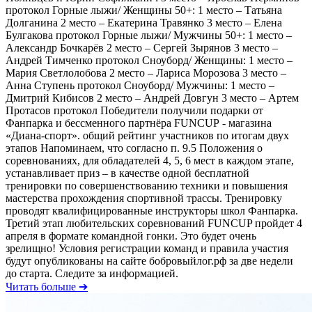
протокол Горные лыжи/ Женщины 50+: 1 место – Татьяна
Долганина 2 место – Екатерина Травянко 3 место – Елена
Булгакова протокол Горные лыжи/ Мужчины 50+: 1 место –
Александр Бочкарёв 2 место – Сергей Зырянов 3 место –
Андрей Тимченко протокол Сноуборд/ Женщины: 1 место –
Мария Светлолобова 2 место – Лариса Морозова 3 место –
Анна Ступень протокол Сноуборд/ Мужчины: 1 место –
Дмитрий Кибисов 2 место – Андрей Довгун 3 место – Артем
Протасов протокол Победители получили подарки от
Фанпарка и бессменного партнёра FUNCUP - магазина
«Диана-спорт». общий рейтинг участников по итогам двух
этапов Напоминаем, что согласно п. 9.5 Положения о
соревнованиях, для обладателей 4, 5, 6 мест в каждом этапе,
устанавливает приз – в качестве одной бесплатной
тренировки по совершенствованию техники и повышения
мастерства прохождения спортивной трассы. Тренировку
проводят квалифицированные инструкторы школ Фанпарка.
Третий этап любительских соревнований FUNCUP пройдет 4
апреля в формате командной гонки. Это будет очень
зрелищно! Условия регистрации команд и правила участия
будут опубликованы на сайте бобровыйлог.рф за две недели
до старта. Следите за информацией.
Читать больше ➔