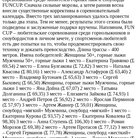
FUNCUP. Сначала сильные морозы, а затем ранняя весна
внесли существенные коррективы в соревновательный
календарь. Вместо трех запланированных удалось провести
только два этапа. Тем не менее, результаты этого сезона были
подведены и заслуженные подарки вручены. Напомним, FUN
CUP – любительские соревнования среди горнолыжников и
сноубордистов в личном зачете, у спортсменов-любителей
есть две попытки на то, чтобы продемонстрировать свою
технику и доказать превосходство. Длина трассы – 400
метров. Имена победителей: Женщины 50+, горные лыжи
Мужчины 50+, горные лыжи 1 место – Екатерина Травянко (Ʃ
69,54) 2 место – Елена Булгакова (Ʃ 72,82) 3 место – Наталья
Квасова (Ʃ 80,16) 1 место – Александр Астафуров (Ʃ 63,40) 2
место – Владимир Бутонаев (Ʃ 65,63) 3 место – Сергей
Быховец (Ʃ 66,50) Женщины, горные лыжи Мужчины, горные
лыжи 1 место – Яна Дойна (Ʃ 67,07) 2 место – Татьяна
Долганина (Ʃ 69,35) 3 место – Елизавета Зайкова (Ʃ 74,93) 1
место – Андрей Петров (Ʃ 56,92) 2 место – Ярослав Перминов
(Ʃ 57,97) 3 место – Артем Жавнер (Ʃ 59,01) Женщины,
сноуборд «мягкий» Мужчины, сноуборд «мягкий» 1 место –
Екатерина Курова (Ʃ 93,57) 2 место – Екатерина Ковалева (Ʃ
98,30) 3 место – Анна Ступень (Ʃ 106,30) 1 место – Роман
Морозов (Ʃ 69,38) 2 место – Артем Протасов (Ʃ 77,12) 3 место
– Сергей Германов (Ʃ 77,78) Женщины, сноуборд «жесткий»