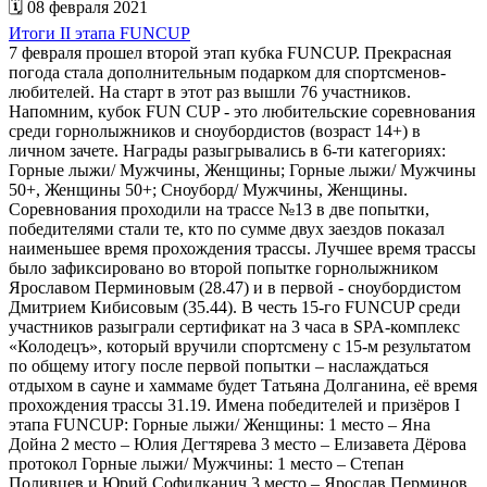
🗓 08 февраля 2021
Итоги II этапа FUNCUP
7 февраля прошел второй этап кубка FUNCUP. Прекрасная
погода стала дополнительным подарком для спортсменов-
любителей. На старт в этот раз вышли 76 участников.
Напомним, кубок FUN CUP - это любительские соревнования
среди горнолыжников и сноубордистов (возраст 14+) в
личном зачете. Награды разыгрывались в 6-ти категориях:
Горные лыжи/ Мужчины, Женщины; Горные лыжи/ Мужчины
50+, Женщины 50+; Сноуборд/ Мужчины, Женщины.
Соревнования проходили на трассе №13 в две попытки,
победителями стали те, кто по сумме двух заездов показал
наименьшее время прохождения трассы. Лучшее время трассы
было зафиксировано во второй попытке горнолыжником
Ярославом Перминовым (28.47) и в первой - сноубордистом
Дмитрием Кибисовым (35.44). В честь 15-го FUNCUP среди
участников разыграли сертификат на 3 часа в SPA-комплекс
«Колодецъ», который вручили спортсмену с 15-м результатом
по общему итогу после первой попытки – наслаждаться
отдыхом в сауне и хаммаме будет Татьяна Долганина, её время
прохождения трассы 31.19. Имена победителей и призёров I
этапа FUNCUP: Горные лыжи/ Женщины: 1 место – Яна
Дойна 2 место – Юлия Дегтярева 3 место – Елизавета Дёрова
протокол Горные лыжи/ Мужчины: 1 место – Степан
Поливцев и Юрий Софилканич 3 место – Ярослав Перминов