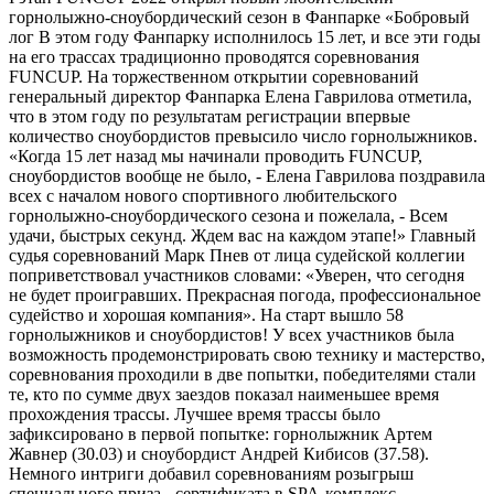
горнолыжно-сноубордический сезон в Фанпарке «Бобровый
лог В этом году Фанпарку исполнилось 15 лет, и все эти годы
на его трассах традиционно проводятся соревнования
FUNCUP. На торжественном открытии соревнований
генеральный директор Фанпарка Елена Гаврилова отметила,
что в этом году по результатам регистрации впервые
количество сноубордистов превысило число горнолыжников.
«Когда 15 лет назад мы начинали проводить FUNCUP,
сноубордистов вообще не было, - Елена Гаврилова поздравила
всех с началом нового спортивного любительского
горнолыжно-сноубордического сезона и пожелала, - Всем
удачи, быстрых секунд. Ждем вас на каждом этапе!» Главный
судья соревнований Марк Пнев от лица судейской коллегии
поприветствовал участников словами: «Уверен, что сегодня
не будет проигравших. Прекрасная погода, профессиональное
судейство и хорошая компания». На старт вышло 58
горнолыжников и сноубордистов! У всех участников была
возможность продемонстрировать свою технику и мастерство,
соревнования проходили в две попытки, победителями стали
те, кто по сумме двух заездов показал наименьшее время
прохождения трассы. Лучшее время трассы было
зафиксировано в первой попытке: горнолыжник Артем
Жавнер (30.03) и сноубордист Андрей Кибисов (37.58).
Немного интриги добавил соревнованиям розыгрыш
специального приза - сертификата в SPA-комплекс