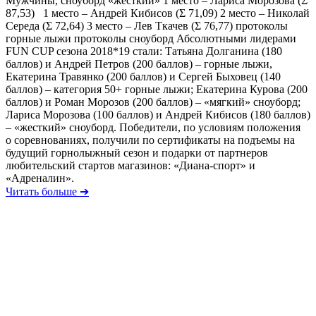
Мужчины, сноуборд «жесткий» 1 место – Лариса Морозова (Ʃ
87,53) 1 место – Андрей Кибисов (Ʃ 71,09) 2 место – Николай
Середа (Ʃ 72,64) 3 место – Лев Ткачев (Ʃ 76,77) протоколы
горные лыжи протоколы сноуборд Абсолютными лидерами
FUN CUP сезона 2018*19 стали: Татьяна Долганина (180
баллов) и Андрей Петров (200 баллов) – горные лыжи,
Екатерина Травянко (200 баллов) и Сергей Быховец (140
баллов) – категория 50+ горные лыжи; Екатерина Курова (200
баллов) и Роман Морозов (200 баллов) – «мягкий» сноуборд;
Лариса Морозова (100 баллов) и Андрей Кибисов (180 баллов)
– «жесткий» сноуборд. Победители, по условиям положения
о соревнованиях, получили по сертификаты на подъемы на
будущий горнолыжный сезон и подарки от партнеров
любительский стартов магазинов: «Диана-спорт» и
«Адреналин».
Читать больше ➔