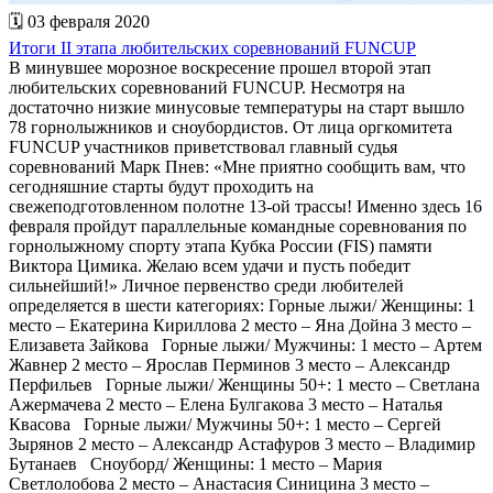
🗓 03 февраля 2020
Итоги II этапа любительских соревнований FUNCUP
В минувшее морозное воскресение прошел второй этап
любительских соревнований FUNCUP. Несмотря на
достаточно низкие минусовые температуры на старт вышло
78 горнолыжников и сноубордистов. От лица оргкомитета
FUNCUP участников приветствовал главный судья
соревнований Марк Пнев: «Мне приятно сообщить вам, что
сегодняшние старты будут проходить на
свежеподготовленном полотне 13-ой трассы! Именно здесь 16
февраля пройдут параллельные командные соревнования по
горнолыжному спорту этапа Кубка России (FIS) памяти
Виктора Цимика. Желаю всем удачи и пусть победит
сильнейший!» Личное первенство среди любителей
определяется в шести категориях: Горные лыжи/ Женщины: 1
место – Екатерина Кириллова 2 место – Яна Дойна 3 место –
Елизавета Зайкова Горные лыжи/ Мужчины: 1 место – Артем
Жавнер 2 место – Ярослав Перминов 3 место – Александр
Перфильев Горные лыжи/ Женщины 50+: 1 место – Светлана
Ажермачева 2 место – Елена Булгакова 3 место – Наталья
Квасова Горные лыжи/ Мужчины 50+: 1 место – Сергей
Зырянов 2 место – Александр Астафуров 3 место – Владимир
Бутанаев Сноуборд/ Женщины: 1 место – Мария
Светлолобова 2 место – Анастасия Синицина 3 место –