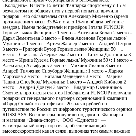
«Колодецъ». В честь 15-летия Фанпарка спортсмену с 15-м
результатом по общему итогу первой попытки вручили
подарок - его обладателем стал Александр Михеенко (время
прохождения трассы 33.84 и стало 15-м в общем рейтинге
заездов). Имена победителей и призёров I этапа FUNCUP:
Горные лыжи/ Женщины: 1 место – Ангелина Бичан 2 место –
Дарья Дементьева 3 место – Елена Аксенова Горные лыжи/
Мужчины: 1 место – Артем Жавнер 2 место – Андрей Петров
3 место – Григорий Бутор Горные лыжи/ Женщины 50+: 1
место – Светлана Ажермачева 2 место – Татьяна Долганина 3
место – Ирина Кузема Горные лыжи/ Мужчины 50+: 1 место –
Александр Астафуров 2 место – Михаил Иванов 3 место –
Андрей Тимченко Сноуборд/ Женщины: 1 место – Лариса
Морозова 2 место – Наталья Медведева 3 место – Марина
Чащина Сноуборд/ Мужчины: 1 место – Андрей Кибисов 2
место – Андрей Довгун 3 место – Владимир Овчинников
Смотреть протоколы стартов Победители FUNCUP получили
подарки от генерального партнера соревнований компании
«Город Онлайн» сертификаты 20 тысяч рублей на
путешествие по России от цифрового туристического сервиса
RUSSPASS. Все призеры получили подарки от Фанпарка
и магазина «Диана-спорт». ООО «Единство» —
магистральный оператор связи, обеспечивающий
высокоскоростной канал связи, выполняя тем самым важные