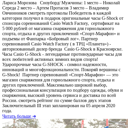
Лариса Морозова Сноуборд/ Мужчины: 1 место – Николай
Середа 2 место – Артем Протасов 3 место – Владимир
Овчинников смотреть протоколы Победитель в каждой
категории получил в подарок оригинальные часы G-Shock от
спонсора соревнований Casio Watch Factory, сертификат на
5 000 рублей от магазина снаряжения для горнолыжного
спорта, отдыха и других приключений «Спорт-Марафон» и
подъемы от Фанпарка «Бобровый лог». Партнер
соревнований Casio Watch Factory ( в ТРЦ «Планета») -
авторизованный дилер бренда Casio G-Shock в Красноярске.
Часы Casio G-Shock - легендарные противоударные часы для
всех любителей активных зимних видов спорта!
Ударопрочные часы G-SHOCK - символ надежности,
инноваций и многофункциональности. Покоряй вершины с
G-Shock! Партнер соревнований «Спорт-Марафон» — это
магазин снаряжения для горнолыжного спорта, отдыха и
других приключений. Максимально широкий выбор,
профессиональная консультация по подбору одежды, обуви и
снаряжения, высокий уровень сервиса и доставка по всей
России. смотреть рейтинг по сумме баллов двух этапов
Заключительный III этап запланирован на 05 апреля 2020
года.
Читать больше ➔