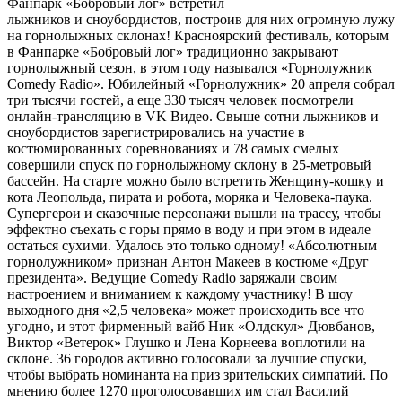
Фанпарк «Бобровый лог» встретил
лыжников и сноубордистов, построив для них огромную лужу
на горнолыжных склонах! Красноярский фестиваль, которым
в Фанпарке «Бобровый лог» традиционно закрывают
горнолыжный сезон, в этом году назывался «Горнолужник
Comedy Radio». Юбилейный «Горнолужник» 20 апреля собрал
три тысячи гостей, а еще 330 тысяч человек посмотрели
онлайн-трансляцию в VK Видео. Свыше сотни лыжников и
сноубордистов зарегистрировались на участие в
костюмированных соревнованиях и 78 самых смелых
совершили спуск по горнолыжному склону в 25-метровый
бассейн. На старте можно было встретить Женщину-кошку и
кота Леопольда, пирата и робота, моряка и Человека-паука.
Супергерои и сказочные персонажи вышли на трассу, чтобы
эффектно съехать с горы прямо в воду и при этом в идеале
остаться сухими. Удалось это только одному! «Абсолютным
горнолужником» признан Антон Макеев в костюме «Друг
президента». Ведущие Comedy Radio заряжали своим
настроением и вниманием к каждому участнику! В шоу
выходного дня «2,5 человека» может происходить все что
угодно, и этот фирменный вайб Ник «Олдскул» Дювбанов,
Виктор «Ветерок» Глушко и Лена Корнеева воплотили на
склоне. 36 городов активно голосовали за лучшие спуски,
чтобы выбрать номинанта на приз зрительских симпатий. По
мнению более 1270 проголосовавших им стал Василий