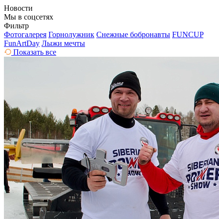
Новости
Мы в соцсетях
Фильтр
Фотогалерея
Горнолужник
Снежные бобронавты
FUNCUP
FunArtDay
Лыжи мечты
Показать все