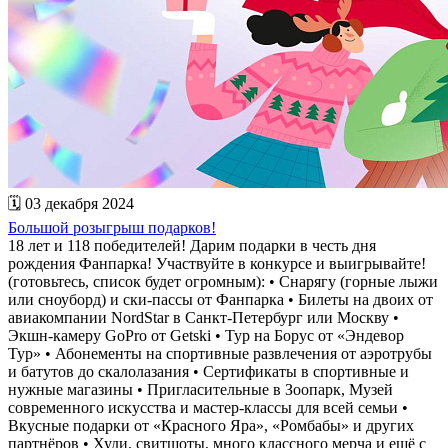
🗓 03 декабря 2024
Большой розыгрыш подарков!
18 лет и 118 победителей! Дарим подарки в честь дня
рождения Фанпарка! Участвуйте в конкурсе и выигрывайте!
(готовьтесь, список будет огромным): • Снарягу (горные лыжи
или сноуборд) и ски-пассы от Фанпарка • Билеты на двоих от
авиакомпании NordStar в Санкт-Петербург или Москву •
Экшн-камеру GoPro от Getski • Тур на Борус от «Эндевор
Тур» • Абонементы на спортивные развлечения от аэротрубы
и батутов до скалолазания • Сертификаты в спортивные и
нужные магазины • Пригласительные в Зоопарк, Музей
современного искусства и мастер-классы для всей семьи •
Вкусные подарки от «Красного Яра», «Ромбабы» и других
партнёров • Худи, свитшоты, много классного мерча и ещё с