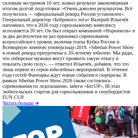
силовым экстримом 10 лет, назвал результат закономерным
итогом долгой подготовки: «Очень доволен результатом. Всё
получилось — официальный рекорд России установлен».
Генеральный директор «Бобрового лога» Валерий Ильичёв
напомнил, что в 2026 году горнолыжному комплексу
исполняется 20 лет. Он был открыт компанией «Норникель» и
за два десятилетия не раз принимал соревнования
всероссийского уровня, включая этапы Кубка России и
Всемирную зимнюю универсиаду-2019. «Siberian Power Show
и новый рекорд приурочены к 20-летнему юбилею. Мы рады,
что сибирские мужики могут проявить такую отвагу и
показать свою силу», — отметил Ильичёв, добавив, что это
лишь первое из серии юбилейных мероприятий. В течение
года гостей Фанпарка ждут новые события и сюрпризы. В
рамках Siberian Power Show-2026 также состоялись:
соревнования по ледолазанию, забеги «БегUP», III этап
любительских стартов для горнолыжников и сноубордистов
FUN CUP.
Читать больше ➔