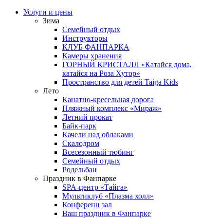
Услуги и цены
Зима
Семейный отдых
Инструкторы
КЛУБ ФАНПАРКА
Камеры хранения
ГОРНЫЙ КРИСТАЛЛ «Катайся дома,
катайся на Роза Хутор»
Пространство для детей Taiga Kids
Лето
Канатно-кресельная дорога
Пляжный комплекс «Мираж»
Летний прокат
Байк-парк
Качели над облаками
Скалодром
Всесезонный тюбинг
Семейный отдых
Родельбан
Праздник в Фанпарке
SPA-центр «Тайга»
Мультиклуб «Плазма холл»
Конференц зал
Ваш праздник в Фанпарке