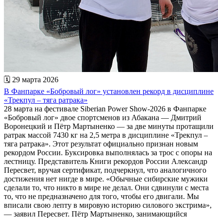
🗓 29 марта 2026
В Фанпарке «Бобровый лог» установлен рекорд в дисциплине
«Трекпул – тяга ратрака»
28 марта на фестивале Siberian Power Show-2026 в Фанпарке
«Бобровый лог» двое спортсменов из Абакана — Дмитрий
Воронецкий и Пётр Мартыненко — за две минуты протащили
ратрак массой 7430 кг на 2,5 метра в дисциплине «Трекпул –
тяга ратрака». Этот результат официально признан новым
рекордом России. Буксировка выполнялась за трос с опоры на
лестницу. Представитель Книги рекордов России Александр
Пересвет, вручая сертификат, подчеркнул, что аналогичного
достижения нет нигде в мире. «Обычные сибирские мужики
сделали то, что никто в мире не делал. Они сдвинули с места
то, что не предназначено для того, чтобы его двигали. Мы
вписали свою лепту в мировую историю силового экстрима»,
— заявил Пересвет. Пётр Мартыненко, занимающийся