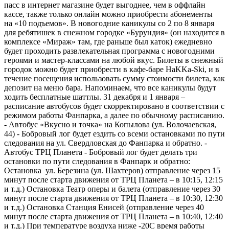
пасс в интернет магазине будет выгоднее, чем в оффлайн
кассе, также только онлайн можно приобрести абонементы
на «10 подъемов». В новогодние каникулы со 2 по 8 января
для ребятишек в снежном городке «Бурундия» (он находится в
комплексе «Мираж» там, где раньше был каток) ежедневно
будет проходить развлекательная программа с новогодними
героями и мастер-классами на любой вкус. Билеты в снежный
городок можно будет приобрести в кафе-баре HaKKa-Ski, и в
течение посещения использовать сумму стоимости билета, как
депозит на меню бара. Напоминаем, что все каникулы будут
ходить бесплатные шаттлы. 31 декабря и 1 января –
расписание автобусов будет скорректировано в соответствии с
режимом работы Фанпарка, а далее по обычному расписанию.
- Автобус «Вкусно и точка» на Копылова (ул. Волочаевская,
44) - Бобровый лог будет ездить со всеми остановками по пути
следования на ул. Свердловская до Фанпарка и обратно. -
Автобус ТРЦ Планета - Бобровый лог будет делать три
остановки по пути следования в Фанпарк и обратно:
Остановка ул. Березина (ул. Шахтеров) отправление через 15
минут после старта движения от ТРЦ Планета – в 10:15, 12:15
и т.д.) Остановка Театр оперы и балета (отправление через 30
минут после старта движения от ТРЦ Планета – в 10:30, 12:30
и т.д.) Остановка Станция Енисей (отправление через 40
минут после старта движения от ТРЦ Планета – в 10:40, 12:40
и т.д.) При температуре воздуха ниже -20С время работы