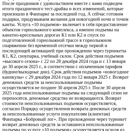
После праздников с удовольствием вместе с вами подведем
итоги праздничного тест-драйва и всех изменений, которые
произошли в Фанпарке за последний год. А сейчас готовим
подарки, придумываем желания для новогодней ночи и точим
канты. Услуга «10 подъемов» включает в себя предоставление
объектов горнолыжного комплекса, а именно подъемы на
канатно-кресельных дорогах К1 или К2 и спуск по
подготовленной горнолыжной трассе в горнолыжном
снаряжении без временной отсечки между первой и
последующей активацией при прохождении через турникеты
К1, К2, сноупарка, учебный склон. Срок действия подъемов
«высокого сезона» с 22 по 28 декабря 2024 года и с 13 января
до 30 апреля 2025 г., в соответствии с оплаченным тарифом
(будние/выходные дни). Срок действия подъемов «новогодние
каникулы» с 29 декабря 2024 года по 12 января 2025 г. Возврат
денежных средств за неиспользованные подъемы
осуществляется не позднее 30 апреля 2025 г. После 30 апреля
2025 года неиспользованные подъемы на следующий сезон не
переносятся, денежные средства не возвращаются. Возврат
стоимости неиспользованных подъемов осуществляется,
согласно Порядку осуществления возврата денежных средств
за неиспользованные услуги покупателям (клиентам)
Фанпарка «Бобровый лог». При прохождении через турникет
возврат денежных средств за оставшиеся неиспользованные
подъемы по услуге «10 подъемов» осуществляется исходя из