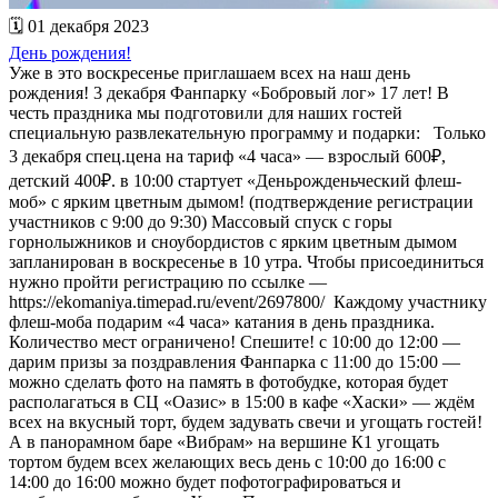
🗓 01 декабря 2023
День рождения!
Уже в это воскресенье приглашаем всех на наш день
рождения! 3 декабря Фанпарку «Бобровый лог» 17 лет! В
честь праздника мы подготовили для наших гостей
специальную развлекательную программу и подарки: Только
3 декабря спец.цена на тариф «4 часа» — взрослый 600₽,
детский 400₽. в 10:00 стартует «Деньрожденьческий флеш-
моб» с ярким цветным дымом! (подтверждение регистрации
участников с 9:00 до 9:30) Массовый спуск с горы
горнолыжников и сноубордистов с ярким цветным дымом
запланирован в воскресенье в 10 утра. Чтобы присоединиться
нужно пройти регистрацию по ссылке —
https://ekomaniya.timepad.ru/event/2697800/ Каждому участнику
флеш-моба подарим «4 часа» катания в день праздника.
Количество мест ограничено! Спешите! с 10:00 до 12:00 —
дарим призы за поздравления Фанпарка с 11:00 до 15:00 —
можно сделать фото на память в фотобудке, которая будет
располагаться в СЦ «Оазис» в 15:00 в кафе «Хаски» — ждём
всех на вкусный торт, будем задувать свечи и угощать гостей!
А в панорамном баре «Вибрам» на вершине К1 угощать
тортом будем всех желающих весь день с 10:00 до 16:00 с
14:00 до 16:00 можно будет пофотографироваться и