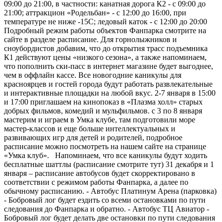
09:00 до 21:00, в частности: канатная дорога К2 - с 09:00 до
21:00; аттракцион «Родельбан» - с 12:00 до 16:00, при
температуре не ниже -15С; ледовый каток - с 12:00 до 20:00
Подробный режим работы объектов Фанпарка смотрите на
сайте в разделе расписание. Для горнолыжников и
сноубордистов добавим, что до открытия трасс подъемника
К1 действуют цены «низкого сезона», а также напоминаем,
что пополнить ски-пасс в интернет магазине будет выгоднее,
чем в оффлайн кассе. Все новогодние каникулы для
красноярцев и гостей города будут работать развлекательные
и интерактивные площадки на любой вкус. 2-7 января в 15:00
и 17:00 приглашаем на кинопоказ в «Плазма холл» старых
добрых фильмов, комедий и мульфильмов. с 3 по 8 января
мастерим и играем в Умка клубе, там подготовили море
мастер-классов и еще больше интеллектуальных и
развивающих игр для детей и родителей, подробное
расписание можно посмотреть на нашем сайте на странице
«Умка клуб». Напоминаем, что все каникулы будут ходить
бесплатные шаттлы (расписание смотрите тут) 31 декабря и 1
января – расписание автобусов будет скорректировано в
соответствии с режимом работы Фанпарка, а далее по
обычному расписанию. - Автобус Платинум Арена (парковка)
- Бобровый лог будет ездить со всеми остановками по пути
следования до Фанпарка и обратно. - Автобус ТЦ Авиатор -
Бобровый лог будет делать две остановки по пути следования