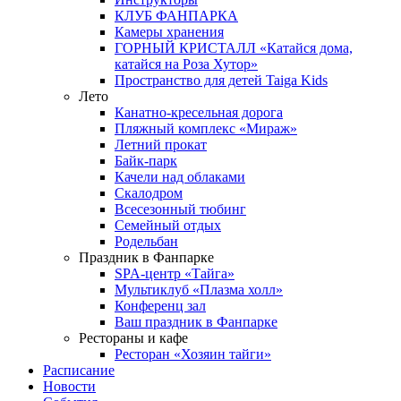
КЛУБ ФАНПАРКА
Камеры хранения
ГОРНЫЙ КРИСТАЛЛ «Катайся дома,
катайся на Роза Хутор»
Пространство для детей Taiga Kids
Лето
Канатно-кресельная дорога
Пляжный комплекс «Мираж»
Летний прокат
Байк-парк
Качели над облаками
Скалодром
Всесезонный тюбинг
Семейный отдых
Родельбан
Праздник в Фанпарке
SPA-центр «Тайга»
Мультиклуб «Плазма холл»
Конференц зал
Ваш праздник в Фанпарке
Рестораны и кафе
Ресторан «Хозяин тайги»
Расписание
Новости