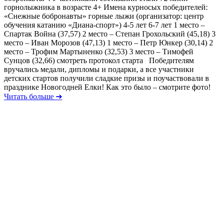
горнолыжника в возрасте 4+ Имена курносых победителей:
«Снежные бобронавты» горные лыжи (организатор: центр
обучения катанию «Диана-спорт») 4-5 лет 6-7 лет 1 место –
Спартак Война (37,57) 2 место – Степан Грохольский (45,18) 3
место – Иван Морозов (47,13) 1 место – Петр Юнкер (30,14) 2
место – Трофим Мартыненко (32,53) 3 место – Тимофей
Сунцов (32,66) смотреть протокол старта Победителям
вручались медали, дипломы и подарки, а все участники
детских стартов получили сладкие призы и поучаствовали в
празднике Новогодней Елки! Как это было – смотрите фото!
Читать больше ➔