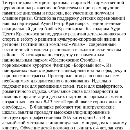
Тетерятникова смотреть протокол стартов На торжественной
церемонии награждения победителям и призерам вручили
памятные дипломы и подарки, все участники получили
сладкие призы. Спасибо за поддержку детских соревнований
нашим партнерам! Ауди Центр Красноярск - единственный
официальный дилер Audi в Красноярске. Благодарим Ауди
Центр Красноярск за поддержку развития детско-юношеского
спорта и заботу о развитии культурно-спортивной жизни в
регионе! Гостиничный комплекс «Pillars» - современный
гостиничный комплекс расположен в экологически чистом
районе г. Красноярска по соседству со знаменитым
национальным парком «Красноярские Столбы» и
горнолыжным курортом Фанпарк «Бобровый лог». Из
панорамных окон открывается шикарный вид на горы, реку и
горнолыжные трассы. Просторные номера оснащены всем
необходимым для длительного проживания. Идеально
подходит как для размещения семьи, так и для комфортного,
романтичного отдыха. Отдельные слова благодарности за
помощь в организации детских стартов по горным лыжам в
возрастных группах 8-13 лет «Первой школе горных лыж и
сноуборда». В Фанпарке работают три инструкторские
школы, занятия проводят высококвалифицированные
инструкторы-профессионалы ISIA категории С и В по
альпийской методике с индивидуальным подходом к каждому
клиенту. Обучение детей возможно начинать с 4 лет, занятия