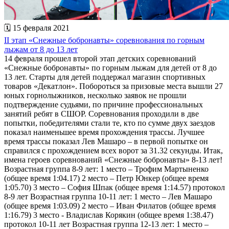
🗓 15 февраля 2021
II этап «Снежные бобронавты» соревнования по горным
лыжам от 8 до 13 лет
14 февраля прошел второй этап детских соревнований
«Снежные бобронавты» по горным лыжам для детей от 8 до
13 лет. Старты для детей поддержал магазин спортивных
товаров «Декатлон». Побороться за призовые места вышли 27
юных горнолыжников, несколько заявок не прошли
подтверждение судьями, по причине профессиональных
занятий ребят в СШОР. Соревнования проходили в две
попытки, победителями стали те, кто по сумме двух заездов
показал наименьшее время прохождения трассы. Лучшее
время трассы показал Лев Машаро – в первой попытке он
справился с прохождением всех ворот за 31.32 секунды. Итак,
имена героев соревнований «Снежные бобронавты» 8-13 лет!
Возрастная группа 8-9 лет: 1 место – Трофим Мартыненко
(общее время 1:04.17) 2 место – Петр Юнкер (общее время
1:05.70) 3 место – София Шпак (общее время 1:14.57) протокол
8-9 лет Возрастная группа 10-11 лет: 1 место – Лев Машаро
(общее время 1:03.09) 2 место – Иван Филатов (общее время
1:16.79) 3 место - Владислав Корякин (общее время 1:38.47)
протокол 10-11 лет Возрастная группа 12-13 лет: 1 место –