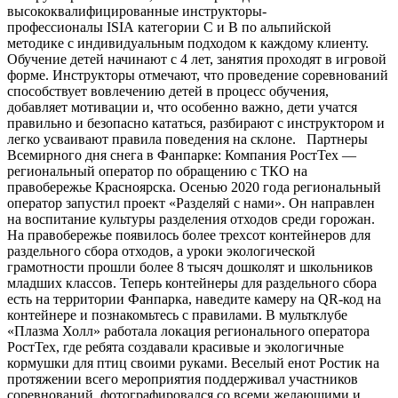
высококвалифицированные инструкторы-
профессионалы ISIA категории С и В по альпийской
методике с индивидуальным подходом к каждому клиенту.
Обучение детей начинают с 4 лет, занятия проходят в игровой
форме. Инструкторы отмечают, что проведение соревнований
способствует вовлечению детей в процесс обучения,
добавляет мотивации и, что особенно важно, дети учатся
правильно и безопасно кататься, разбирают с инструктором и
легко усваивают правила поведения на склоне. Партнеры
Всемирного дня снега в Фанпарке: Компания РостТех —
региональный оператор по обращению с ТКО на
правобережье Красноярска. Осенью 2020 года региональный
оператор запустил проект «Разделяй с нами». Он направлен
на воспитание культуры разделения отходов среди горожан.
На правобережье появилось более трехсот контейнеров для
раздельного сбора отходов, а уроки экологической
грамотности прошли более 8 тысяч дошколят и школьников
младших классов. Теперь контейнеры для раздельного сбора
есть на территории Фанпарка, наведите камеру на QR-код на
контейнере и познакомьтесь с правилами. В мультклубе
«Плазма Холл» работала локация регионального оператора
РостТех, где ребята создавали красивые и экологичные
кормушки для птиц своими руками. Веселый енот Ростик на
протяжении всего мероприятия поддерживал участников
соревнований, фотографировался со всеми желающими и