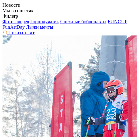
Новости
Мы в соцсетях
Фильтр
Фотогалерея
Горнолужник
Снежные бобронавты
FUNCUP
FunArtDay
Лыжи мечты
Показать все