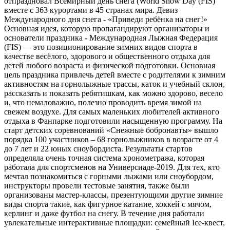
отпраздновал Всемирный день снега (World Snow Day (FIS)
вместе с 363 курортами в 45 странах мира. Девиз
Международного дня снега - «Приведи ребёнка на снег!»
Основная идея, которую пропагандируют организаторы и
основатели праздника - Международная Лыжная Федерация
(FIS) — это позиционирование зимних видов спорта в
качестве весёлого, здорового и общественного отдыха для
детей любого возраста и физической подготовки. Основная
цель праздника привлечь детей вместе с родителями к зимним
активностям на горнолыжные трассы, каток и учебный склон,
рассказать и показать ребятишкам, как можно здорово, весело
и, что немаловажно, полезно проводить время зимой на
свежем воздухе. Для самых маленьких любителей активного
отдыха в Фанпарке подготовили насыщенную программу. На
старт детских соревнований «Снежные бобронавты» вышло
порядка 100 участников – 68 горнолыжников в возрасте от 4
до 7 лет и 22 юных сноубордиста. Результаты стартов
определяла очень точная система хронометража, которая
работала для спортсменов на Универсиаде-2019. Для тех, кто
мечтал познакомиться с горными лыжами или сноубордом,
инструкторы провели тестовые занятия, также были
организованы мастер-классы, презентующими другие зимние
виды спорта такие, как фигурное катание, хоккей с мячом,
керлинг и даже футбол на снегу. В течение дня работали
увлекательные интерактивные площадки: семейный Ice-квест,