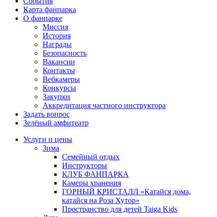
События
Карта фанпарка
О фанпарке
Миссия
История
Награды
Безопасность
Вакансии
Контакты
Вебкамеры
Конкурсы
Закупки
Аккредитация частного инструктора
Задать вопрос
Зелёный амфитеатр
Услуги и цены
Зима
Семейный отдых
Инструкторы
КЛУБ ФАНПАРКА
Камеры хранения
ГОРНЫЙ КРИСТАЛЛ «Катайся дома,
катайся на Роза Хутор»
Пространство для детей Taiga Kids