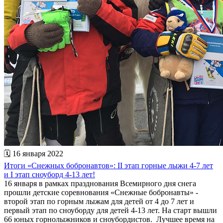
🗓 16 января 2022
Итоги «Снежных бобронавтов»: II этап горные лыжи 4-7 лет
и I этап сноуборд 4-13 лет!
16 января в рамках празднования Всемирного дня снега
прошли детские соревнования «Снежные бобронавты» -
второй этап по горным лыжам для детей от 4 до 7 лет и
первый этап по сноуборду для детей 4-13 лет. На старт вышли
66 юных горнолыжников и сноубордистов. Лучшее время на