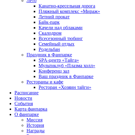
Лето
Канатно-кресельная дорога
Пляжный комплекс «Мираж»
Летний прокат
Байк-парк
Качели над облаками
Скалодром
Всесезонный тюбинг
Семейный отдых
Родельбан
Праздник в Фанпарке
SPA-центр «Тайга»
Мультиклуб «Плазма холл»
Конференц зал
Ваш праздник в Фанпарке
Рестораны и кафе
Ресторан «Хозяин тайги»
Расписание
Новости
События
Карта фанпарка
О фанпарке
Миссия
История
Награды