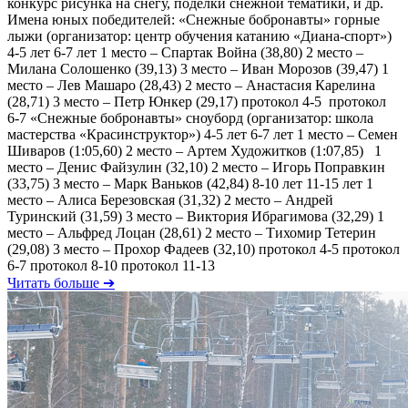
конкурс рисунка на снегу, поделки снежной тематики, и др.
Имена юных победителей: «Снежные бобронавты» горные
лыжи (организатор: центр обучения катанию «Диана-спорт»)
4-5 лет 6-7 лет 1 место – Спартак Война (38,80) 2 место –
Милана Солошенко (39,13) 3 место – Иван Морозов (39,47) 1
место – Лев Машаро (28,43) 2 место – Анастасия Карелина
(28,71) 3 место – Петр Юнкер (29,17) протокол 4-5 протокол
6-7 «Снежные бобронавты» сноуборд (организатор: школа
мастерства «Красинструктор») 4-5 лет 6-7 лет 1 место – Семен
Шиваров (1:05,60) 2 место – Артем Художитков (1:07,85) 1
место – Денис Файзулин (32,10) 2 место – Игорь Поправкин
(33,75) 3 место – Марк Ваньков (42,84) 8-10 лет 11-15 лет 1
место – Алиса Березовская (31,32) 2 место – Андрей
Туринский (31,59) 3 место – Виктория Ибрагимова (32,29) 1
место – Альфред Лоцан (28,61) 2 место – Тихомир Тетерин
(29,08) 3 место – Прохор Фадеев (32,10) протокол 4-5 протокол
6-7 протокол 8-10 протокол 11-13
Читать больше ➔