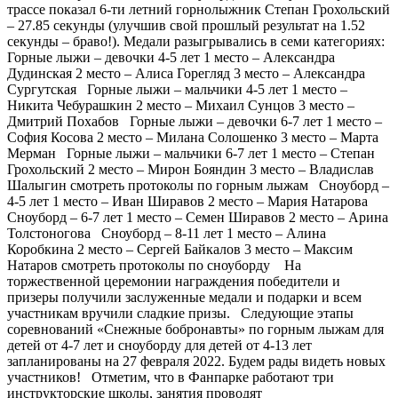
трассе показал 6-ти летний горнолыжник Степан Грохольский
– 27.85 секунды (улучшив свой прошлый результат на 1.52
секунды – браво!). Медали разыгрывались в семи категориях:
Горные лыжи – девочки 4-5 лет 1 место – Александра
Дудинская 2 место – Алиса Горегляд 3 место – Александра
Сургутская Горные лыжи – мальчики 4-5 лет 1 место –
Никита Чебурашкин 2 место – Михаил Сунцов 3 место –
Дмитрий Похабов Горные лыжи – девочки 6-7 лет 1 место –
София Косова 2 место – Милана Солошенко 3 место – Марта
Мерман Горные лыжи – мальчики 6-7 лет 1 место – Степан
Грохольский 2 место – Мирон Бояндин 3 место – Владислав
Шалыгин смотреть протоколы по горным лыжам Сноуборд –
4-5 лет 1 место – Иван Ширавов 2 место – Мария Натарова
Сноуборд – 6-7 лет 1 место – Семен Ширавов 2 место – Арина
Толстоногова Сноуборд – 8-11 лет 1 место – Алина
Коробкина 2 место – Сергей Байкалов 3 место – Максим
Натаров смотреть протоколы по сноуборду На
торжественной церемонии награждения победители и
призеры получили заслуженные медали и подарки и всем
участникам вручили сладкие призы. Следующие этапы
соревнований «Снежные бобронавты» по горным лыжам для
детей от 4-7 лет и сноуборду для детей от 4-13 лет
запланированы на 27 февраля 2022. Будем рады видеть новых
участников! Отметим, что в Фанпарке работают три
инструкторские школы, занятия проводят