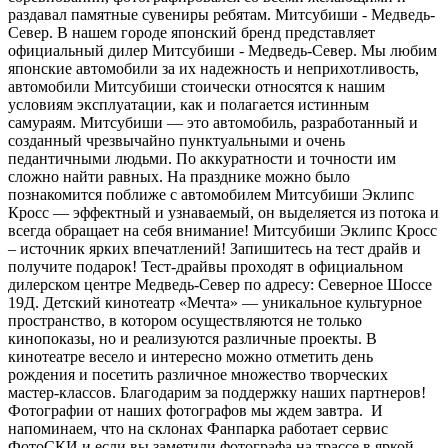
раздавал памятные сувениры ребятам. Митсубиши - Медведь-
Север. В нашем городе японский бренд представляет
официальный дилер Митсубиши - Медведь-Север. Мы любим
японские автомобили за их надежность и неприхотливость,
автомобили Митсубиши стоически относятся к нашим
условиям эксплуатации, как и полагается истинным
самураям. Митсубиши — это автомобиль, разработанный и
созданный чрезвычайно пунктуальными и очень
педантичными людьми. По аккуратности и точности им
сложно найти равных. На празднике можно было
познакомится поближе с автомобилем Митсубиши Эклипс
Кросс — эффектный и узнаваемый, он выделяется из потока и
всегда обращает на себя внимание! Митсубиши Эклипс Кросс
– источник ярких впечатлений! Запишитесь на тест драйв и
получите подарок! Тест-драйвы проходят в официальном
дилерском центре Медведь-Север по адресу: Северное Шоссе
19Д. Детский кинотеатр «Мечта» — уникальное культурное
пространство, в котором осуществляются не только
кинопоказы, но и реализуются различные проекты. В
кинотеатре весело и интересно можно отметить день
рождения и посетить различное множество творческих
мастер-классов. Благодарим за поддержку наших партнеров!
Фотографии от наших фотографов мы ждем завтра. И
напоминаем, что на склонах Фанпарка работает сервис
ФотоСКИ и если вы заметили фотографа на трассе в яркой