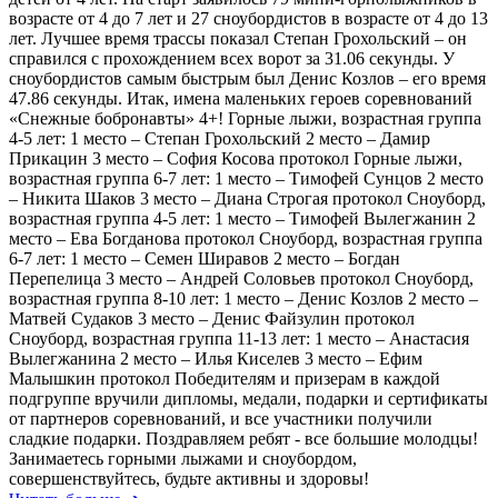
возрасте от 4 до 7 лет и 27 сноубордистов в возрасте от 4 до 13
лет. Лучшее время трассы показал Степан Грохольский – он
справился с прохождением всех ворот за 31.06 секунды. У
сноубордистов самым быстрым был Денис Козлов – его время
47.86 секунды. Итак, имена маленьких героев соревнований
«Снежные бобронавты» 4+! Горные лыжи, возрастная группа
4-5 лет: 1 место – Степан Грохольский 2 место – Дамир
Прикацин 3 место – София Косова протокол Горные лыжи,
возрастная группа 6-7 лет: 1 место – Тимофей Сунцов 2 место
– Никита Шаков 3 место – Диана Строгая протокол Сноуборд,
возрастная группа 4-5 лет: 1 место – Тимофей Вылегжанин 2
место – Ева Богданова протокол Сноуборд, возрастная группа
6-7 лет: 1 место – Семен Ширавов 2 место – Богдан
Перепелица 3 место – Андрей Соловьев протокол Сноуборд,
возрастная группа 8-10 лет: 1 место – Денис Козлов 2 место –
Матвей Судаков 3 место – Денис Файзулин протокол
Сноуборд, возрастная группа 11-13 лет: 1 место – Анастасия
Вылегжанина 2 место – Илья Киселев 3 место – Ефим
Малышкин протокол Победителям и призерам в каждой
подгруппе вручили дипломы, медали, подарки и сертификаты
от партнеров соревнований, и все участники получили
сладкие подарки. Поздравляем ребят - все большие молодцы!
Занимаетесь горными лыжами и сноубордом,
совершенствуйтесь, будьте активны и здоровы!